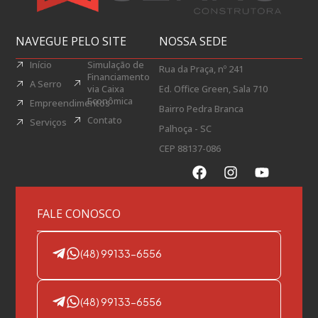
NAVEGUE PELO SITE
NOSSA SEDE
Início
Simulação de
Rua da Praça, nº 241
Financiamento
A Serro
via Caixa
Ed. Office Green, Sala 710
Econômica
Empreendimentos
Bairro Pedra Branca
Contato
Serviços
Palhoça - SC
CEP 88137-086
FALE CONOSCO
(48) 99133-6556
(48) 99133-6556